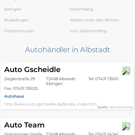
Bisingen
Schömberg
Burladingen
Weilen unter den Rinnen
Dotternhausen
zum Seitenanfang
Autohändler in Albstadt
Auto Gscheidle
Zieglerstraße 29
72458 Albstadt -
Tel: 07431 13500
Ebingen
Fax: 07431 135025
Autohaus
http://www.auto-gscheidle.de/skoda_index.htm
Quelle:
OpenStreetMap
Auto Team
Sigmaringer Straße
72458 Albstadt -
Tel: 07431 54241