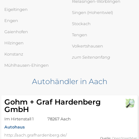
Rielasingen-Worblingen
Eigeltingen
Singen (Hohentwiel)
Engen
Stockach
Gaienhofen
Tengen
Hilzingen
Volkertshausen
Konstanz
zum Seitenanfang
Mühlhausen-Ehingen
Autohändler in Aach
Gohm + Graf Hardenberg
GmbH
Im Hirtenstall 1
78267 Aach
Autohaus
http://aach.grafhardenberg.de/
Quelle:
OpenStreetMap